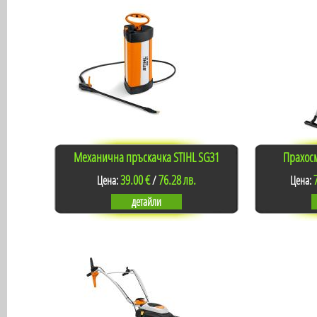
Механична пръскачка STIHL SG31
Прахос
39.00 €
76.28 лв.
Цена:
/
Цена:
детайли