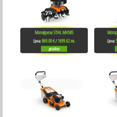
Мотофреза STIHL MH585
Мотор
869.00 €
1699.62 лв.
Цена:
/
Цена:
детайли