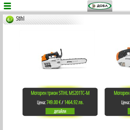
Stihl
Моторен трион STIHL MS201TC-M
Моторен 
749.00 €
1464.92 лв.
Цена:
/
Цена
детайли